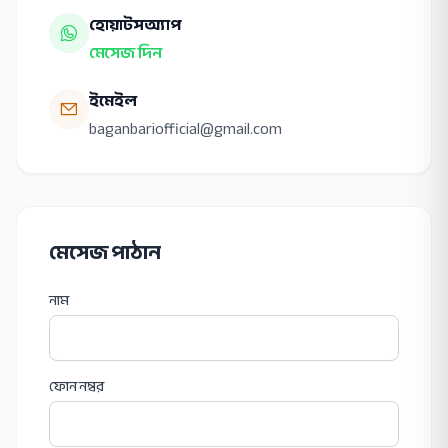
হোয়াটসঅ্যাপ
মেসেজ দিন
ইমেইল
baganbariofficial@gmail.com
মেসেজ পাঠান
নাম
ফোন নম্বর