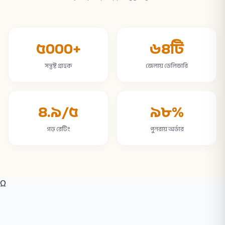
৫০০০+
৬৪টি
সন্তুষ্ট গ্রাহক
জেলায় ডেলিভারি
৪.৯/৫
৯৮%
গড় রেটিং
পুনরায় অর্ডার
Ω